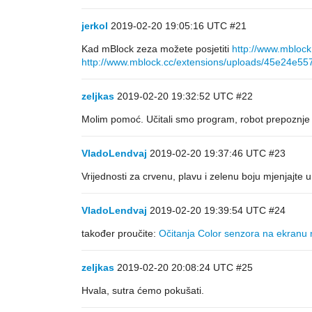
jerkol
2019-02-20 19:05:16 UTC
#21
Kad mBlock zeza možete posjetiti
http://www.mblock
http://www.mblock.cc/extensions/uploads/45e24e5
zeljkas
2019-02-20 19:32:52 UTC
#22
Molim pomoć. Učitali smo program, robot prepoznje cr
VladoLendvaj
2019-02-20 19:37:46 UTC
#23
Vrijednosti za crvenu, plavu i zelenu boju mjenjajte u
VladoLendvaj
2019-02-20 19:39:54 UTC
#24
također proučite:
Očitanja Color senzora na ekranu 
zeljkas
2019-02-20 20:08:24 UTC
#25
Hvala, sutra ćemo pokušati.