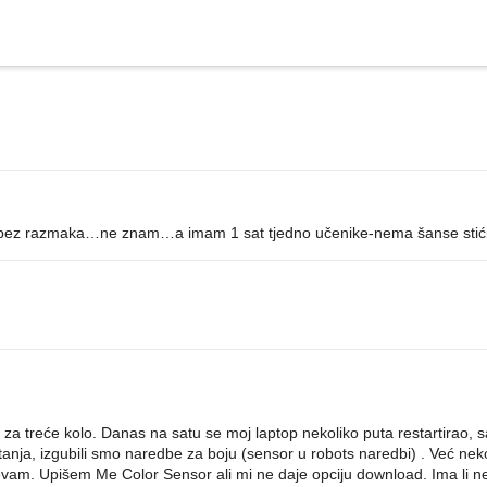
je bez razmaka…ne znam…a imam 1 sat tjedno učenike-nema šanse stići
a treće kolo. Danas na satu se moj laptop nekoliko puta restartirao, 
tanja, izgubili smo naredbe za boju (sensor u robots naredbi) . Već nek
evam. Upišem Me Color Sensor ali mi ne daje opciju download. Ima li n