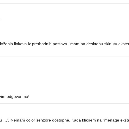
r
ženih linkova iz prethodnih postova. imam na desktopu skinutu ekstenzi
rzim odgovorima!
rziju …3 Nemam color senzore dostupne. Kada kliknem na “menage exste