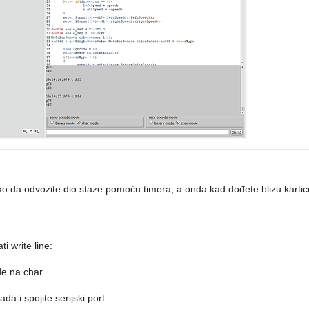
ako da odvozite dio staze pomoću timera, a onda kad dođete blizu kartice,
i write line:
e na char
 i spojite serijski port