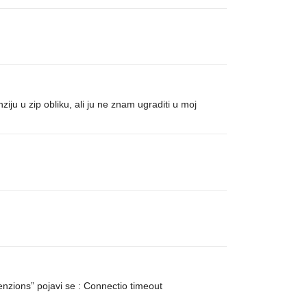
ju u zip obliku, ali ju ne znam ugraditi u moj
nzions” pojavi se : Connectio timeout