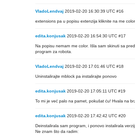
VladoLendvaj
2019-02-20 16:30:39 UTC
#16
extensions pa u popisu extenzija kliknite na me colo
edita.konjusak
2019-02-20 16:54:30 UTC
#17
Na popisu nemam me color. Išla sam skinuti sa predlo
program za robota.
VladoLendvaj
2019-02-20 17:01:46 UTC
#18
Uninstalirajte mblock pa instalirajte ponovo
edita.konjusak
2019-02-20 17:05:11 UTC
#19
To mi je već palo na pamet, pokušat ću! Hvala na b
edita.konjusak
2019-02-20 17:42:42 UTC
#20
Deinstalirala sam program, i ponovo instalirala ve
Ne znam što da radim: