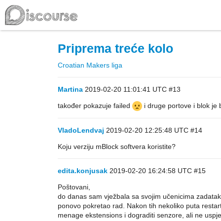
Priprema treće kolo
Croatian Makers liga
Martina
2019-02-20 11:01:41 UTC
#13
također pokazuje failed
i druge portove i blok 
VladoLendvaj
2019-02-20 12:25:48 UTC
#14
Koju verziju mBlock softvera koristite?
edita.konjusak
2019-02-20 16:24:58 UTC
#15
Poštovani,
do danas sam vježbala sa svojim učenicima zadatak z
ponovo pokretao rad. Nakon tih nekoliko puta restar
menage ekstensions i dograditi senzore, ali ne uspj