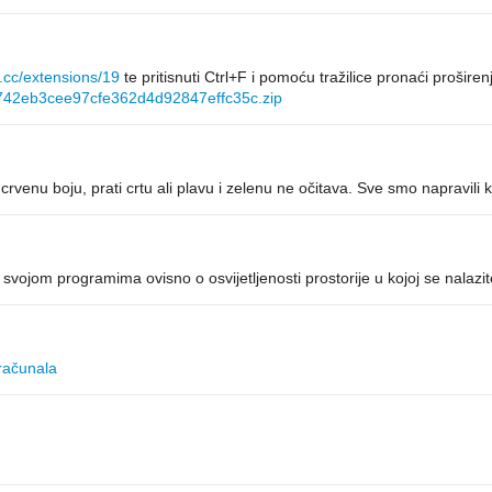
.cc/extensions/19
te pritisnuti Ctrl+F i pomoću tražilice pronaći prošire
5742eb3cee97cfe362d4d92847effc35c.zip
venu boju, prati crtu ali plavu i zelenu ne očitava. Sve smo napravili 
 svojom programima ovisno o osvijetljenosti prostorije u kojoj se nalazit
računala