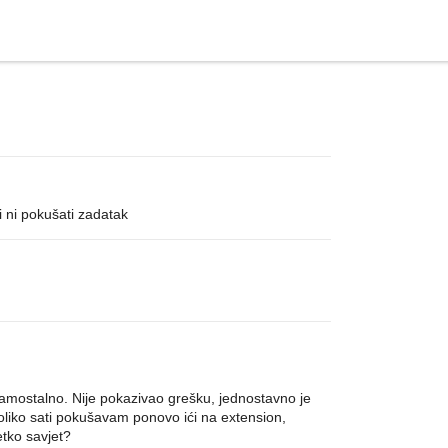
 ni pokušati zadatak
samostalno. Nije pokazivao grešku, jednostavno je
oliko sati pokušavam ponovo ići na extension,
etko savjet?