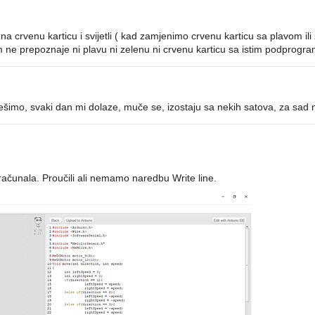
zna crvenu karticu i svijetli ( kad zamjenimo crvenu karticu sa plavom il
 ne prepoznaje ni plavu ni zelenu ni crvenu karticu sa istim podprogr
šimo, svaki dan mi dolaze, muče se, izostaju sa nekih satova, za sad nis
računala. Proučili ali nemamo naredbu Write line.