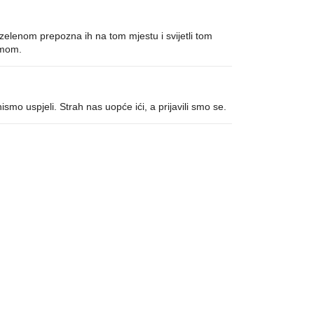
i zelenom prepozna ih na tom mjestu i svijetli tom
amom.
mo uspjeli. Strah nas uopće ići, a prijavili smo se.