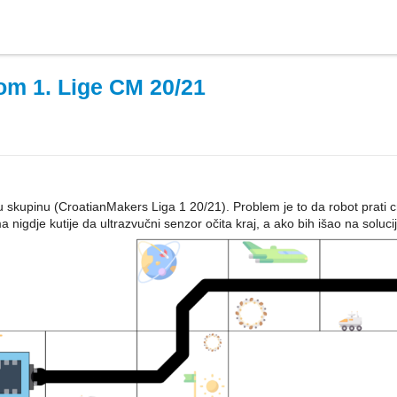
m 1. Lige CM 20/21
upinu (CroatianMakers Liga 1 20/21). Problem je to da robot prati crtu
a nigdje kutije da ultrazvučni senzor očita kraj, a ako bih išao na soluci