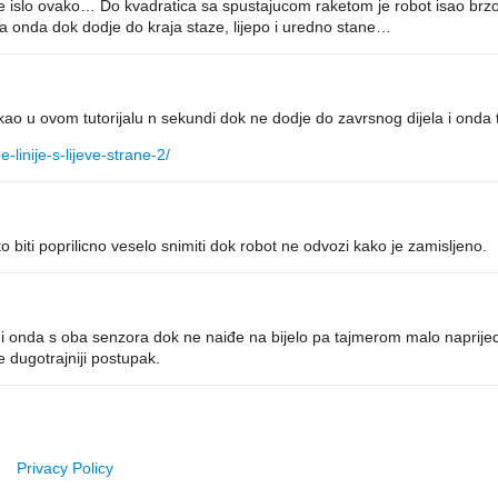
 je islo ovako… Do kvadratica sa spustajucom raketom je robot isao brzo
 a onda dok dodje do kraja staze, lijepo i uredno stane…
 kao u ovom tutorijalu n sekundi dok ne dodje do zavrsnog dijela i onda tu
-linije-s-lijeve-strane-2/
to biti poprilicno veselo snimiti dok robot ne odvozi kako je zamisljeno.
 onda s oba senzora dok ne naiđe na bijelo pa tajmerom malo naprijed d
e dugotrajniji postupak.
Privacy Policy