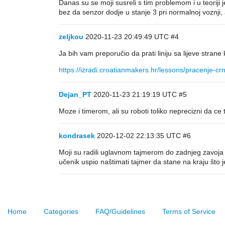
Danas su se moji susreli s tim problemom i u teoriji
bez da senzor dodje u stanje 3 pri normalnoj voznji,
zeljkou
2020-11-23 20:49:49 UTC
#4
Ja bih vam preporučio da prati liniju sa lijeve strane
https://izradi.croatianmakers.hr/lessons/pracenje-crne
Dejan_PT
2020-11-23 21:19:19 UTC
#5
Moze i timerom, ali su roboti toliko neprecizni da ce 
kondrasek
2020-12-02 22:13:35 UTC
#6
Moji su radili uglavnom tajmerom do zadnjeg zavoja i
učenik uspio naštimati tajmer da stane na kraju što j
Home
Categories
FAQ/Guidelines
Terms of Service